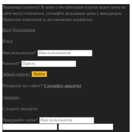
Уважаемые клиенты! В связи с нестабильным курсом валют цены на
сайте могут отличаться, уточняйте актуальные цены у менеджеров.
Приносим извинения за доставленные неудобства.
Вход
|
Регистрация
Вход
Имя пользователя
*
Password
*
Забыли пароль?
Впервые на сайте?
Создайте аккаунт
(Закрыть)
Создать аккаунт
Придумайте логин
*