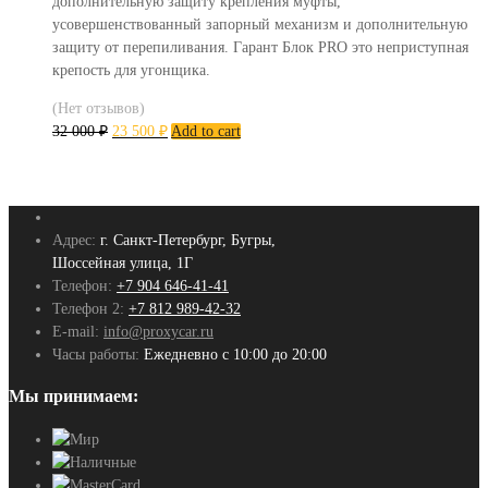
дополнительную защиту крепления муфты,
усовершенствованный запорный механизм и дополнительную
защиту от перепиливания. Гарант Блок PRO это неприступная
крепость для угонщика.
(Нет отзывов)
32 000
₽
23 500
₽
Add to cart
Адрес:
г. Санкт-Петербург, Бугры,
Шоссейная улица, 1Г
Телефон:
+7 904 646-41-41
Телефон 2:
+7 812 989-42-32
E-mail:
info@proxycar.ru
Часы работы:
Ежедневно с 10:00 до 20:00
Мы принимаем: