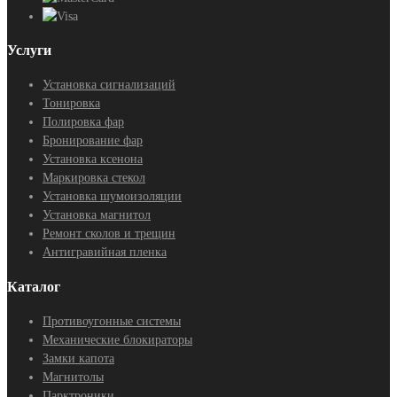
Услуги
Установка сигнализаций
Тонировка
Полировка фар
Бронирование фар
Установка ксенона
Маркировка стекол
Установка шумоизоляции
Установка магнитол
Ремонт сколов и трещин
Антигравийная пленка
Каталог
Противоугонные системы
Механические блокираторы
Замки капота
Магнитолы
Парктроники