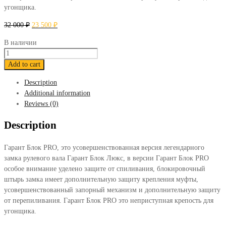
угонщика.
32 000
₽
23 500
₽
В наличии
Блокиратор
Гарант
Add to cart
Блок
Description
ПРО
Additional information
078
Reviews (0)
Mazda
3
Description
2013-
2018
Гарант Блок PRO, это усовершенствованная версия легендарного
quantity
замка рулевого вала Гарант Блок Люкс, в версии Гарант Блок PRO
особое внимание уделено защите от спиливания, блокировочный
штырь замка имеет дополнительную защиту крепления муфты,
усовершенствованный запорный механизм и дополнительную защиту
от перепиливания. Гарант Блок PRO это неприступная крепость для
угонщика.