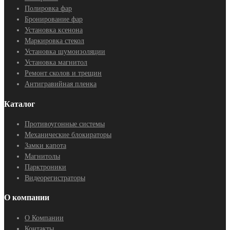
Полировка фар
Бронирование фар
Установка ксенона
Маркировка стекол
Установка шумоизоляции
Установка магнитол
Ремонт сколов и трещин
Антигравийная пленка
Каталог
Противоугонные системы
Механические блокираторы
Замки капота
Магнитолы
Парктроники
Видеорегистраторы
О компании
О Компании
Контакты