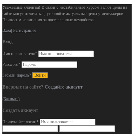
Уважаемые клиенты! В связи с нестабильным курсом валют цены на
сайте могут отличаться, уточняйте актуальные цены у менеджеров.
Приносим извинения за доставленные неудобства.
Вход
|
Регистрация
Вход
Имя пользователя
*
Password
*
Забыли пароль?
Впервые на сайте?
Создайте аккаунт
(Закрыть)
Создать аккаунт
Придумайте логин
*