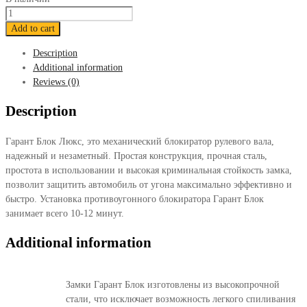
Блокиратор
Гарант
Add to cart
Блок
Description
Люкс
Additional information
101
Reviews (0)
LADA
Granta
Description
2011-
2018
Гарант Блок Люкс, это механический блокиратор рулевого вала,
quantity
надежный и незаметный. Простая конструкция, прочная сталь,
простота в использовании и высокая криминальная стойкость замка,
позволит защитить автомобиль от угона максимально эффективно и
быстро. Установка противоугонного блокиратора Гарант Блок
занимает всего 10-12 минут.
Additional information
Замки Гарант Блок изготовлены из высокопрочной
стали, что исключает возможность легкого спиливания