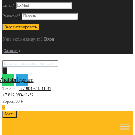
Email
*
Password
*
Уже есть аккаунт?
Вход
(Закрыть)
Поиск
товаров
hatsapp
Telegram
Телефон:
+7 904 646-41-41
+7 812 989-42-32
Корзина
0
₽
0
Skip
Menu
to
content