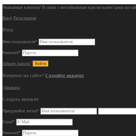
Уважаемые клиенты! В связи с нестабильным курсом валют цены на сай
Вход
|
Регистрация
Вход
Имя пользователя
*
Password
*
Забыли пароль?
Впервые на сайте?
Создайте аккаунт
(Закрыть)
Создать аккаунт
Придумайте логин
*
Email
*
Password
*