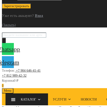
Уже есть аккаунт?
Вход
(Закрыть)
Поиск
товаров
hatsapp
elegram
Телефон:
+7 904 646-41-41
+7 812 989-42-32
Корзина
0
₽
0
Skip
Menu
to
КАТАЛОГ
УСЛУГИ
НОВОСТИ
content