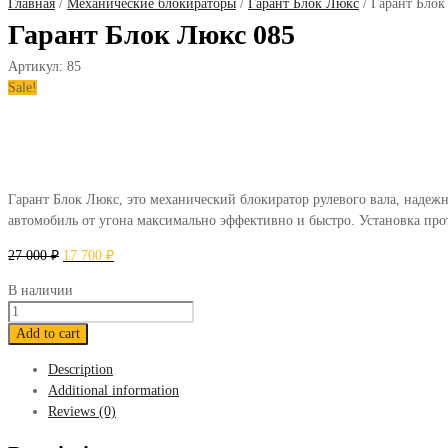
Главная
/
Механические блокираторы
/
Гарант Блок Люкс
/ Гарант Блок
Гарант Блок Люкс 085
Артикул:
85
Sale!
Гарант Блок Люкс, это механический блокиратор рулевого вала, надежн
автомобиль от угона максимально эффективно и быстро. Установка про
27 000
₽
17 700
₽
В наличии
Гарант
Блок
Add to cart
Люкс
Description
085
Additional information
quantity
Reviews (0)