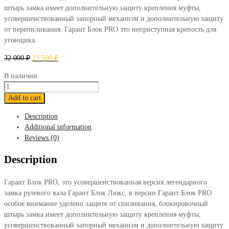
штырь замка имеет дополнительную защиту крепления муфты,
усовершенствованный запорный механизм и дополнительную защиту
от перепиливания. Гарант Блок PRO это неприступная крепость для
угонщика.
32 000
₽
23 500
₽
В наличии
Блокиратор
Гарант
Add to cart
Блок
Description
ПРО
Additional information
633
Reviews (0)
Skoda
Octavia
Description
2013-
2017
Гарант Блок PRO, это усовершенствованная версия легендарного
quantity
замка рулевого вала Гарант Блок Люкс, в версии Гарант Блок PRO
особое внимание уделено защите от спиливания, блокировочный
штырь замка имеет дополнительную защиту крепления муфты,
усовершенствованный запорный механизм и дополнительную защиту