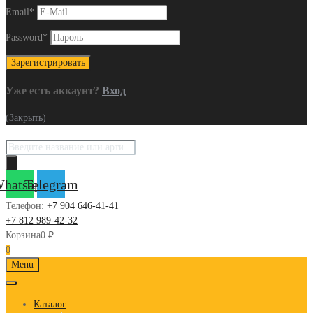
Email
*
Password
*
Уже есть аккаунт?
Вход
(Закрыть)
Поиск
товаров
hatsapp
Telegram
Телефон:
+7 904 646-41-41
+7 812 989-42-32
Корзина
0
₽
0
Skip
Menu
to
content
Каталог