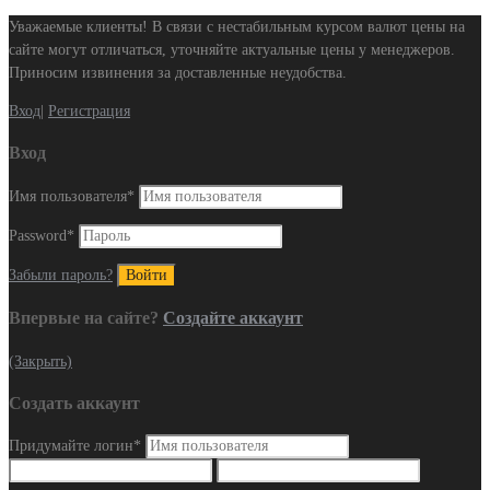
Уважаемые клиенты! В связи с нестабильным курсом валют цены на
сайте могут отличаться, уточняйте актуальные цены у менеджеров.
Приносим извинения за доставленные неудобства.
Вход
|
Регистрация
Вход
Имя пользователя
*
Password
*
Забыли пароль?
Впервые на сайте?
Создайте аккаунт
(Закрыть)
Создать аккаунт
Придумайте логин
*