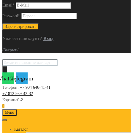
Email
*
Password
*
Уже есть аккаунт?
Вход
(Закрыть)
Поиск
товаров
hatsapp
Telegram
Телефон:
+7 904 646-41-41
+7 812 989-42-32
Корзина
0
₽
0
Skip
Menu
to
content
Каталог