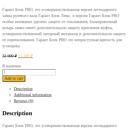
Гарант Блок PRO, это усовершенствованная версия легендарного
замка рулевого вала Гарант Блок Люкс, в версии Гарант Блок PRO
особое внимание уделено защите от спиливания, блокировочный
штырь замка имеет дополнительную защиту крепления муфты,
усовершенствованный запорный механизм и дополнительную защиту
от перепиливания. Гарант Блок PRO это неприступная крепость для
угонщика.
32 000
₽
23 500
₽
В наличии
Блокиратор
Гарант
Add to cart
Блок
Description
ПРО
Additional information
291
Reviews (0)
Audi
Q7
Description
2006-
2015
Гарант Блок PRO, это усовершенствованная версия легендарного
quantity