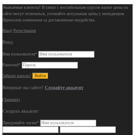
Уважаемые клиенты! В связи с нестабильным курсом валют цены на
сайте могут отличаться, уточняйте актуальные цены у менеджеров.
Приносим извинения за доставленные неудобства.
Вход
|
Регистрация
Вход
Имя пользователя
*
Password
*
Забыли пароль?
Впервые на сайте?
Создайте аккаунт
(Закрыть)
Создать аккаунт
Придумайте логин
*