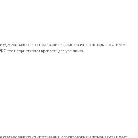
ие уделено защите от спиливания, блокировочный штырь замка имеет
RO это неприступная крепость для угонщика.
ие уделено защите от спиливания, блокировочный штырь замка имеет