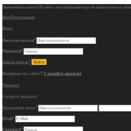
Уважаемые клиенты! В связи с нестабильным курсом валют цены на сайте
Вход
|
Регистрация
Вход
Имя пользователя
*
Password
*
Забыли пароль?
Впервые на сайте?
Создайте аккаунт
(Закрыть)
Создать аккаунт
Придумайте логин
*
Email
*
Password
*