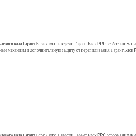
улевого вала Гарант Блок Люкс, в версии Гарант Блок PRO особое вниман
ый механизм и дополнительную защиту от перепиливания. Гарант Блок P
улевого вала Гарант Блок Люкс, в версии Гарант Блок PRO особое вниман