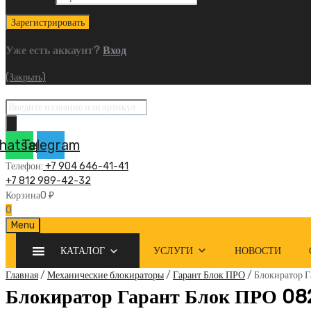
Уже есть аккаунт?
Вход
(Закрыть)
Поиск
товаров
hatsapp
Telegram
Телефон:
+7 904 646-41-41
+7 812 989-42-32
Корзина
0
₽
0
Skip
Menu
to
КАТАЛОГ
УСЛУГИ
НОВОСТИ
content
Главная
/
Механические блокираторы
/
Гарант Блок ПРО
/ Блокиратор 
Блокиратор Гарант Блок ПРО 082