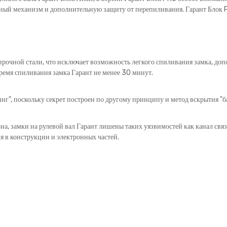
ый механизм и дополнительную защиту от перепиливания. Гарант Блок P
рочной стали, что исключает возможность легкого спиливания замка, допо
емя спиливания замка Гарант не менее 30 минут.
г", поскольку секрет построен по другому принципу и метод вскрытия "б
на, замки на рулевой вал Гарант лишены таких уязвимостей как канал свя
я в конструкции и электронных частей.