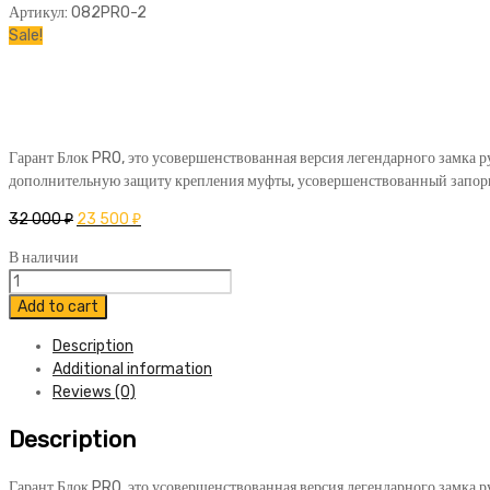
Артикул:
082PRO-2
Sale!
Гарант Блок PRO, это усовершенствованная версия легендарного замка р
дополнительную защиту крепления муфты, усовершенствованный запорн
32 000
₽
23 500
₽
В наличии
Блокиратор
Гарант
Add to cart
Блок
Description
ПРО
Additional information
082
Reviews (0)
KIA
Rio
Description
2017-
2020
quantity
Гарант Блок PRO, это усовершенствованная версия легендарного замка р