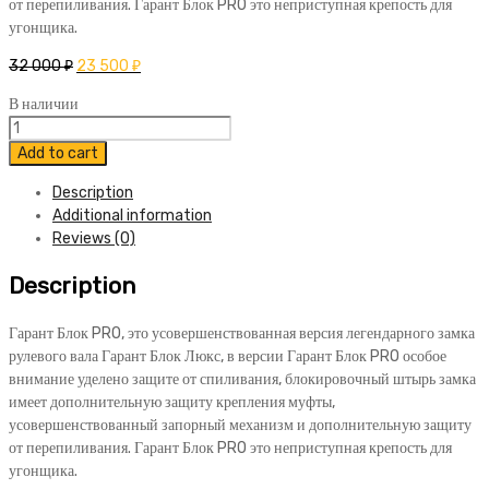
от перепиливания. Гарант Блок PRO это неприступная крепость для
угонщика.
32 000
₽
23 500
₽
В наличии
Блокиратор
Гарант
Add to cart
Блок
Description
ПРО
Additional information
066
Reviews (0)
Lexus
RX450h
Description
2016-
н.в.
quantity
Гарант Блок PRO, это усовершенствованная версия легендарного замка
рулевого вала Гарант Блок Люкс, в версии Гарант Блок PRO особое
внимание уделено защите от спиливания, блокировочный штырь замка
имеет дополнительную защиту крепления муфты,
усовершенствованный запорный механизм и дополнительную защиту
от перепиливания. Гарант Блок PRO это неприступная крепость для
угонщика.