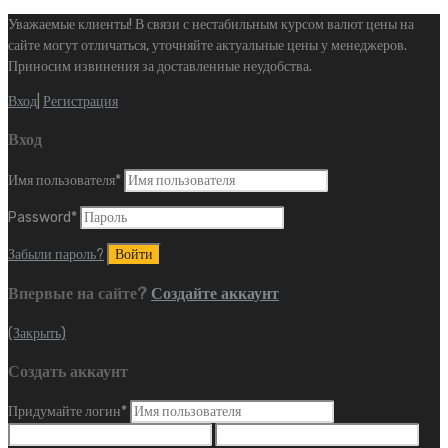
Уважаемые клиенты! В связи с нестабильным курсом валют цены на
сайте могут отличаться, уточняйте актуальные цены у менеджеров.
Приносим извинения за доставленные неудобства.
Вход
|
Регистрация
Вход
Имя пользователя
*
Password
*
Забыли пароль?
Впервые на сайте?
Создайте аккаунт
(Закрыть)
Создать аккаунт
Придумайте логин
*