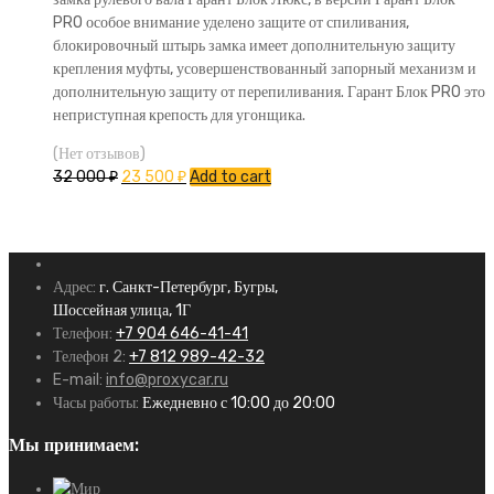
PRO особое внимание уделено защите от спиливания,
блокировочный штырь замка имеет дополнительную защиту
крепления муфты, усовершенствованный запорный механизм и
дополнительную защиту от перепиливания. Гарант Блок PRO это
неприступная крепость для угонщика.
(Нет отзывов)
32 000
₽
23 500
₽
Add to cart
Адрес:
г. Санкт-Петербург, Бугры,
Шоссейная улица, 1Г
Телефон:
+7 904 646-41-41
Телефон 2:
+7 812 989-42-32
E-mail:
info@proxycar.ru
Часы работы:
Ежедневно с 10:00 до 20:00
Мы принимаем: