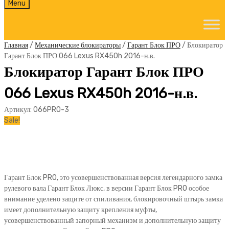
Skip
Menu
to
content
Главная
/
Механические блокираторы
/
Гарант Блок ПРО
/ Блокиратор
Гарант Блок ПРО 066 Lexus RX450h 2016-н.в.
Блокиратор Гарант Блок ПРО
066 Lexus RX450h 2016-н.в.
Артикул:
066PRO-3
Sale!
Гарант Блок PRO, это усовершенствованная версия легендарного замка
рулевого вала Гарант Блок Люкс, в версии Гарант Блок PRO особое
внимание уделено защите от спиливания, блокировочный штырь замка
имеет дополнительную защиту крепления муфты,
усовершенствованный запорный механизм и дополнительную защиту