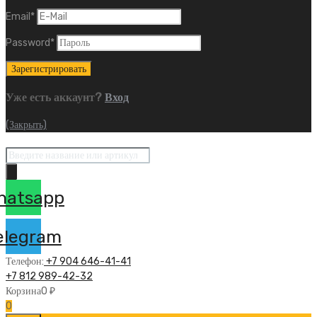
Email
*
Password
*
Уже есть аккаунт?
Вход
(Закрыть)
Поиск
товаров
hatsapp
elegram
Телефон:
+7 904 646-41-41
+7 812 989-42-32
Корзина
0
₽
0