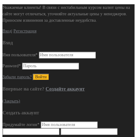
Уважаемые клиенты! В связи с нестабильным курсом валют цены на
сайте могут отличаться, уточняйте актуальные цены у менеджеров.
Приносим извинения за доставленные неудобства.
Вход
|
Регистрация
Вход
Имя пользователя
*
Password
*
Забыли пароль?
Впервые на сайте?
Создайте аккаунт
(Закрыть)
Создать аккаунт
Придумайте логин
*