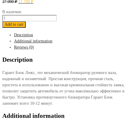
27 000
₽
17 700
₽
В наличии
Блокиратор
Гарант
Add to cart
Блок
Description
Люкс
Additional information
829
Reviews (0)
Cherry
Tiggo
Description
8
Pro
Гарант Блок Люкс, это механический блокиратор рулевого вала,
Max
надежный и незаметный. Простая конструкция, прочная сталь,
2022-
простота в использовании и высокая криминальная стойкость замка,
н.в.
позволит защитить автомобиль от угона максимально эффективно и
quantity
быстро. Установка противоугонного блокиратора Гарант Блок
занимает всего 10-12 минут.
Additional information