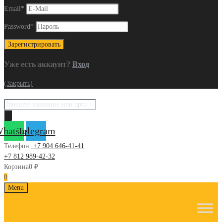
Email
*
Password
*
Уже есть аккаунт?
Вход
(Закрыть)
Поиск
товаров
hatsapp
Telegram
Телефон:
+7 904 646-41-41
+7 812 989-42-32
Корзина
0
₽
0
Skip
Menu
to
content