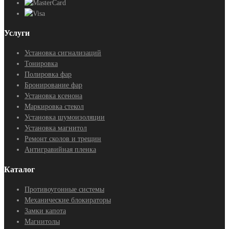
Услуги
Установка сигнализаций
Тонировка
Полировка фар
Бронирование фар
Установка ксенона
Маркировка стекол
Установка шумоизоляции
Установка магнитол
Ремонт сколов и трещин
Антигравийная пленка
Каталог
Противоугонные системы
Механические блокираторы
Замки капота
Магнитолы