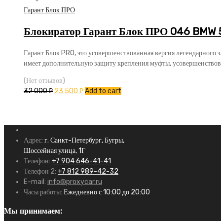
Гарант Блок ПРО
Блокиратор Гарант Блок ПРО 046 BMW 5 
Гарант Блок PRO, это усовершенствованная версия легендарного 
имеет дополнительную защиту крепления муфты, усовершенствов
(Нет отзывов)
32 000
₽
23 500
₽
Add to cart
Адрес:
г. Санкт-Петербург, Бугры,
Шоссейная улица, 1Г
Телефон:
+7 904 646-41-41
Телефон 2:
+7 812 989-42-32
E-mail:
info@proxycar.ru
Часы работы:
Ежедневно с 10:00 до 20:00
Мы принимаем: