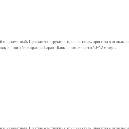
й и незаметный. Простая конструкция, прочная сталь, простота в использ
ивоугонного блокиратора Гарант Блок занимает всего 10-12 минут.
й и незаметный. Простая конструкция, прочная сталь, простота в использ