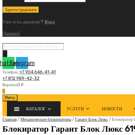
Уже есть аккаунт?
Вход
(Закрыть)
Поиск
товаров
hatsapp
Telegram
Телефон:
+7 904 646-41-41
+7 812 989-42-32
Корзина
0
₽
0
Skip
Menu
to
КАТАЛОГ
УСЛУГИ
НОВОСТИ
content
Главная
/
Механические блокираторы
/
Гарант Блок Люкс
/ Блокиратор
Блокиратор Гарант Блок Люкс 61