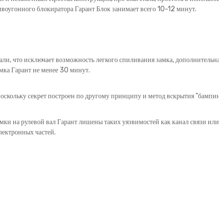
ивоугонного блокиратора Гарант Блок занимает всего 10-12 минут.
али, что исключает возможность легкого спиливания замка, дополнительна
мка Гарант не менее 30 минут.
оскольку секрет построен по другому принципу и метод вскрытия "бампинг
амки на рулевой вал Гарант лишены таких уязвимостей как канал связи ил
лектронных частей.