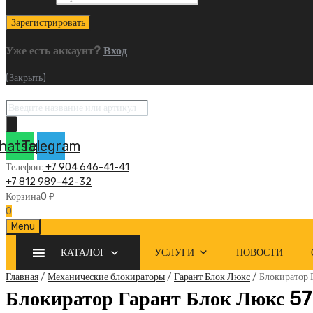
Уже есть аккаунт?
Вход
(Закрыть)
Поиск
товаров
hatsapp
Telegram
Телефон:
+7 904 646-41-41
+7 812 989-42-32
Корзина
0
₽
0
Skip
Menu
to
КАТАЛОГ
УСЛУГИ
НОВОСТИ
content
Главная
/
Механические блокираторы
/
Гарант Блок Люкс
/ Блокиратор 
Блокиратор Гарант Блок Люкс 57