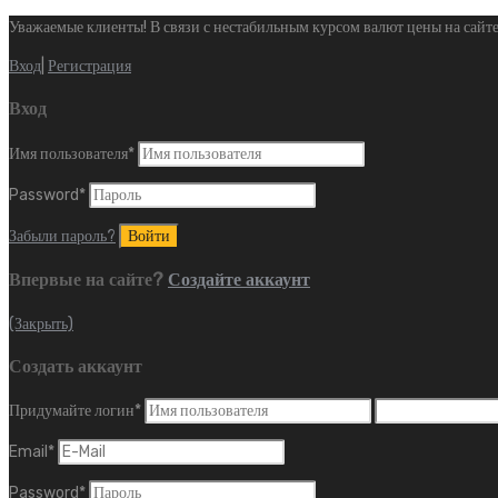
Уважаемые клиенты! В связи с нестабильным курсом валют цены на сайте
Вход
|
Регистрация
Вход
Имя пользователя
*
Password
*
Забыли пароль?
Впервые на сайте?
Создайте аккаунт
(Закрыть)
Создать аккаунт
Придумайте логин
*
Email
*
Password
*