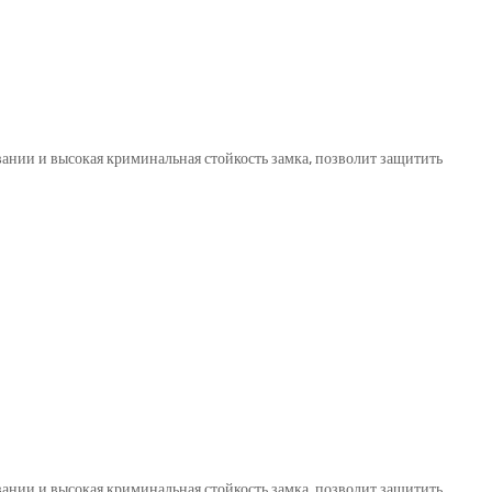
овании и высокая криминальная стойкость замка, позволит защитить
овании и высокая криминальная стойкость замка, позволит защитить