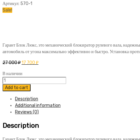
Артикул:
570-1
Sale!
Гарант Блок Люкс, это механический блокиратор рулевого вала, надежны
автомобиль от угона максимально эффективно и быстро. Установка прот
27 000
₽
17 700
₽
В наличии
Блокиратор
Гарант
Add to cart
Блок
Description
Люкс
Additional information
570
Reviews (0)
Renault
Koleos
Description
2013-
2017
quantity
Гарант Блок Люкс, это механический блокиратор рулевого вала, надежны