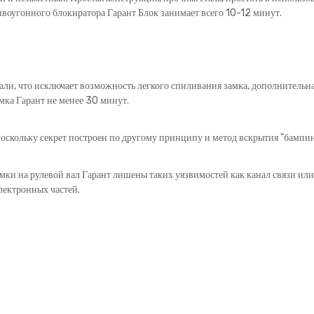
ивоугонного блокиратора Гарант Блок занимает всего 10-12 минут.
али, что исключает возможность легкого спиливания замка, дополнительна
мка Гарант не менее 30 минут.
оскольку секрет построен по другому принципу и метод вскрытия "бампинг
амки на рулевой вал Гарант лишены таких уязвимостей как канал связи ил
лектронных частей.