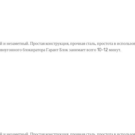
й и незаметный. Простая конструкция, прочная сталь, простота в использ
ивоугонного блокиратора Гарант Блок занимает всего 10-12 минут.
й и незаметный. Простая конструкция, прочная сталь, простота в использ