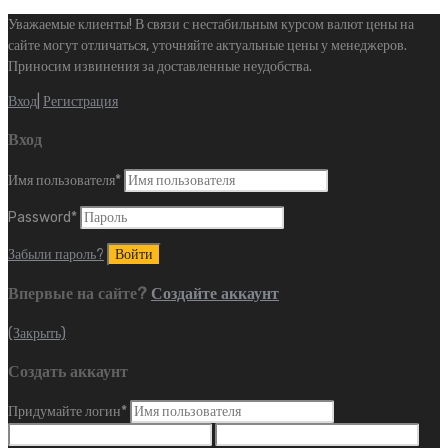
Уважаемые клиенты! В связи с нестабильным курсом валют цены на
сайте могут отличаться, уточняйте актуальные цены у менеджеров.
Приносим извинения за доставленные неудобства.
Вход
|
Регистрация
Вход
Имя пользователя
*
Password
*
Забыли пароль?
Впервые на сайте?
Создайте аккаунт
(Закрыть)
Создать аккаунт
Придумайте логин
*