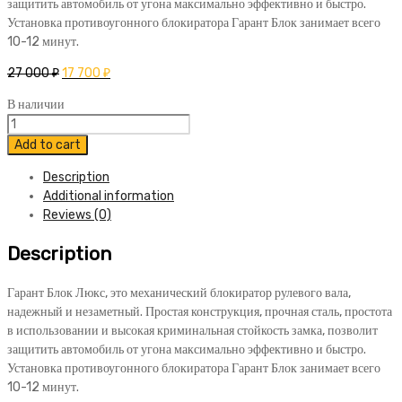
защитить автомобиль от угона максимально эффективно и быстро.
Установка противоугонного блокиратора Гарант Блок занимает всего
10-12 минут.
27 000
₽
17 700
₽
В наличии
Блокиратор
Гарант
Add to cart
Блок
Description
Люкс
Additional information
142
Reviews (0)
Volkswagen
Touareg
Description
2018-
н.в.
quantity
Гарант Блок Люкс, это механический блокиратор рулевого вала,
надежный и незаметный. Простая конструкция, прочная сталь, простота
в использовании и высокая криминальная стойкость замка, позволит
защитить автомобиль от угона максимально эффективно и быстро.
Установка противоугонного блокиратора Гарант Блок занимает всего
10-12 минут.