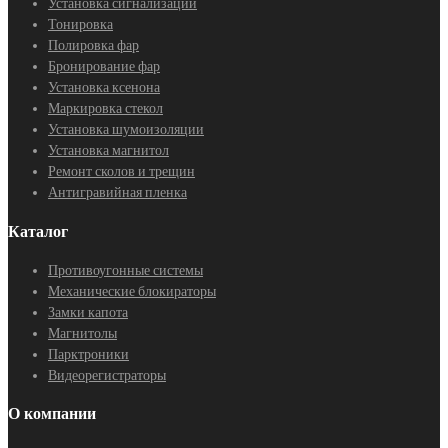
Установка сигнализаций
Тонировка
Полировка фар
Бронирование фар
Установка ксенона
Маркировка стекол
Установка шумоизоляции
Установка магнитол
Ремонт сколов и трещин
Антигравийная пленка
Каталог
Противоугонные системы
Механические блокираторы
Замки капота
Магнитолы
Парктроники
Видеорегистраторы
О компании