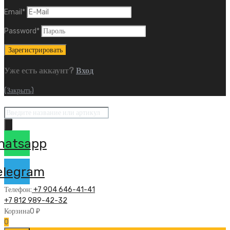
Email
*
Password
*
Уже есть аккаунт?
Вход
(Закрыть)
Поиск
товаров
hatsapp
elegram
Телефон:
+7 904 646-41-41
+7 812 989-42-32
Корзина
0
₽
0