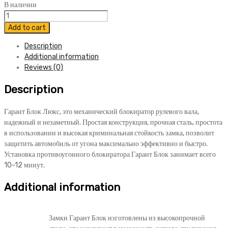
В наличии
Блокиратор
Гарант
Add to cart
Блок
Description
Люкс
Additional information
062
Reviews (0)
LADA
XRay
Description
2016-
н.в.
quantity
Гарант Блок Люкс, это механический блокиратор рулевого вала,
надежный и незаметный. Простая конструкция, прочная сталь, простота
в использовании и высокая криминальная стойкость замка, позволит
защитить автомобиль от угона максимально эффективно и быстро.
Установка противоугонного блокиратора Гарант Блок занимает всего
10-12 минут.
Additional information
Замки Гарант Блок изготовлены из высокопрочной