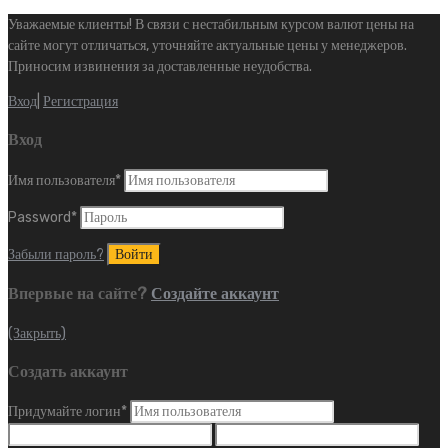
Уважаемые клиенты! В связи с нестабильным курсом валют цены на
сайте могут отличаться, уточняйте актуальные цены у менеджеров.
Приносим извинения за доставленные неудобства.
Вход
|
Регистрация
Вход
Имя пользователя
*
Password
*
Забыли пароль?
Впервые на сайте?
Создайте аккаунт
(Закрыть)
Создать аккаунт
Придумайте логин
*