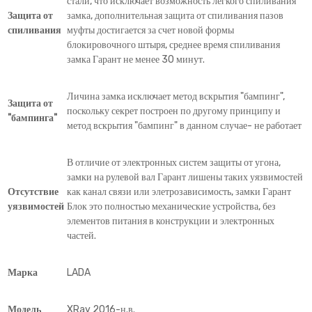
стали, что исключает возможность легкого спиливания
Защита от
замка, дополнительная защита от спиливания пазов
спиливания
муфты достигается за счет новой формы
блокировочного штыря, среднее время спиливания
замка Гарант не менее 30 минут.
Личина замка исключает метод вскрытия "бампинг",
Защита от
поскольку секрет построен по другому принципу и
"бампинга"
метод вскрытия "бампинг" в данном случае- не работает
В отличие от электронных систем защиты от угона,
замки на рулевой вал Гарант лишены таких уязвимостей
Отсутствие
как канал связи или элетрозависимость, замки Гарант
уязвимостей
Блок это полностью механические устройства, без
элементов питания в конструкции и электронных
частей.
Марка
LADA
Модель
XRay 2016-н.в.