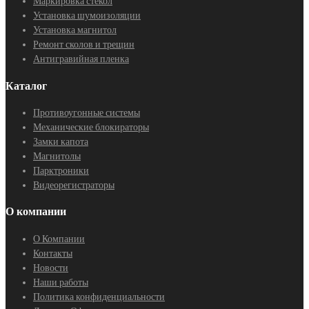
Маркировка стекол
Установка шумоизоляции
Установка магнитол
Ремонт сколов и трещин
Антигравийная пленка
Каталог
Противоугонные системы
Механические блокираторы
Замки капота
Магнитолы
Парктроники
Видеорегистраторы
О компании
О Компании
Контакты
Новости
Наши работы
Политика конфиденциальности