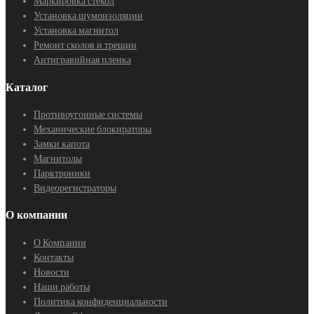
Маркировка стекол
Установка шумоизоляции
Установка магнитол
Ремонт сколов и трещин
Антигравийная пленка
Каталог
Противоугонные системы
Механические блокираторы
Замки капота
Магнитолы
Парктроники
Видеорегистраторы
О компании
О Компании
Контакты
Новости
Наши работы
Политика конфиденциальности