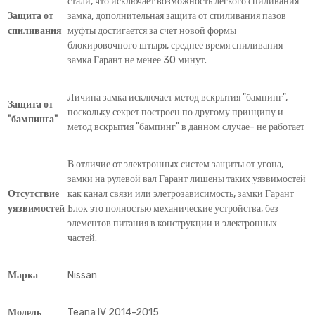
стали, что исключает возможность легкого спиливания
Защита от
замка, дополнительная защита от спиливания пазов
спиливания
муфты достигается за счет новой формы
блокировочного штыря, среднее время спиливания
замка Гарант не менее 30 минут.
Личина замка исключает метод вскрытия "бампинг",
Защита от
поскольку секрет построен по другому принципу и
"бампинга"
метод вскрытия "бампинг" в данном случае- не работает
В отличие от электронных систем защиты от угона,
замки на рулевой вал Гарант лишены таких уязвимостей
Отсутствие
как канал связи или элетрозависимость, замки Гарант
уязвимостей
Блок это полностью механические устройства, без
элементов питания в конструкции и электронных
частей.
Марка
Nissan
Модель
Teana IV 2014-2015