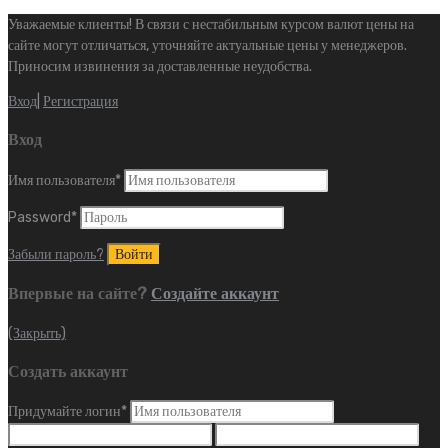
Уважаемые клиенты! В связи с нестабильным курсом валют цены на
сайте могут отличаться, уточняйте актуальные цены у менеджеров.
Приносим извинения за доставленные неудобства.
Вход
|
Регистрация
Вход
Имя пользователя
*
Password
*
Забыли пароль?
Впервые на сайте?
Создайте аккаунт
(Закрыть)
Создать аккаунт
Придумайте логин
*