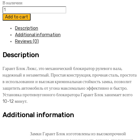
В наличии
Блокиратор
Гарант
Add to cart
Блок
Description
Люкс
Additional information
007
Reviews (0)
Nissan
Teana
Description
IV
2014-
2015
Гарант Блок Люкс, это механический блокиратор рулевого вала,
quantity
надежный и незаметный. Простая конструкция, прочная сталь, простота
в использовании и высокая криминальная стойкость замка, позволит
защитить автомобиль от угона максимально эффективно и быстро.
Установка противоугонного блокиратора Гарант Блок занимает всего
10-12 минут.
Additional information
Замки Гарант Блок изготовлены из высокопрочной